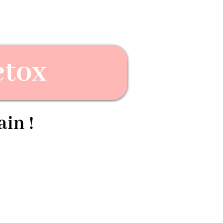
etox
ain !