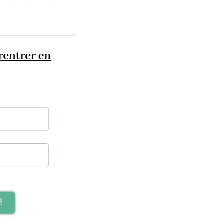
 rentrer en
!