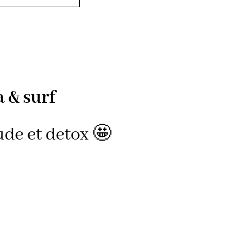
 & surf
ude et detox 🤩